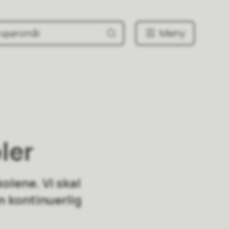
Meny
ler
olene. Vi skal
m kontinuerlig