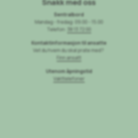
Snakk med oss
Sentralbord
Mandag - fredag: 09.00 - 15.00
Telefon:
38 13 72 00
Kontaktinformasjon til ansatte
Vet du hvem du skal prate med?
Finn ansatt
Utenom åpningstid
Vakttelefoner