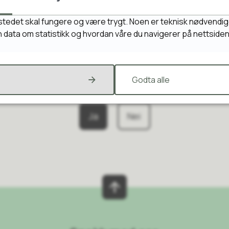
t trygt og godt miljø hjemme, i barnehagen og på skolen. I Venn
gode verktøy ...
stedet skal fungere og være trygt. Noen er teknisk nødvendig
g unge
inn data om statistikk og hvordan våre du navigerer på nettside
erganger i utdanningsløpetGode overganger i utdanningsløpe
el og læringsutbytt...
Godta alle
Fant du det du lette etter?
Ja
Nei