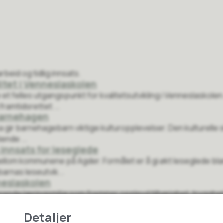
rbeid og tidlig innsats.
itet i Venneslaskolen
t felles utgangspunkt for kvalitetsutvikling i Venneslaskolen
framtidsrettet ...
 barnehagen
 gir barnehagebarn viktige kulturopplevelser. Den kulturelle sko
iende ...
 innsats for leseglede
llom kommunene på Agder. Formålet er å gi økt leseglede bla
barnas leseutvik...
neslaskolen
erende læringsmiljø som fremmer opplevd tilhørighet, trygghet,
 læringsmiljø (DIGI...
Detaljer
et trygt og godt barnehage- og skolemiljø