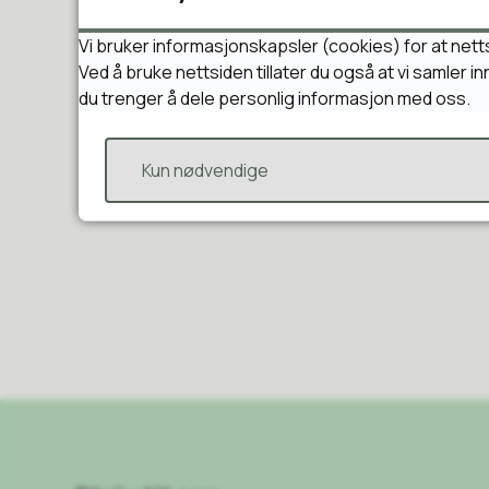
Alle barn har rett til e
målrettet med planer og 
Vi bruker informasjonskapsler (cookies) for at nett
Overganger barn o
Ved å bruke nettsiden tillater du også at vi samler 
Betydningen av gode ov
du trenger å dele personlig informasjon med oss.
og unges utvikling, trivs
Kun nødvendige