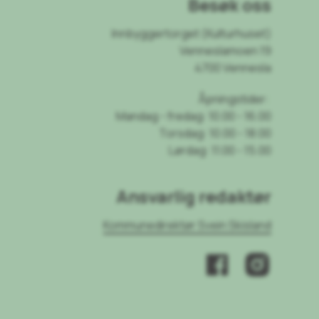
Besøk oss
Innbyggertorget (Kulturhuset)
Venneslamoen 19
4700 Vennesla
Åpningstider:
Mandag - fredag: 10.00 - 16.00
Torsdag: 10.00 - 18.00
Lørdag: 11.00 - 15.00
Ansvarlig redaktør
Kommunedirektør Svein Skisland