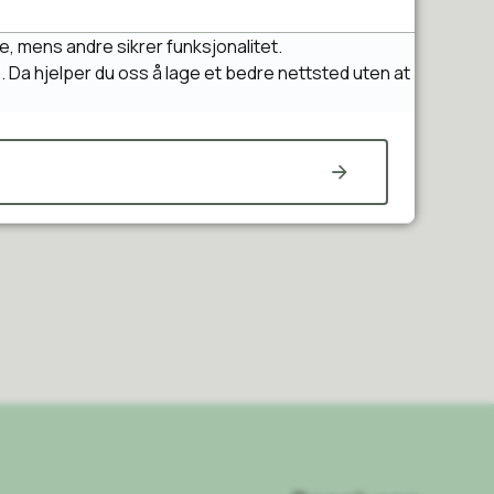
esla kommune har vi jobbet
e, mens andre sikrer funksjonalitet.
n. Da hjelper du oss å lage et bedre nettsted uten at
t er avgjørende for barns