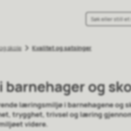
une
og skole
Kvalitet og satsinger
 i barnehager og sko
erende læringsmiljø i barnehagene og sk
et, trygghet, trivsel og læring gjenno
miljøet videre.