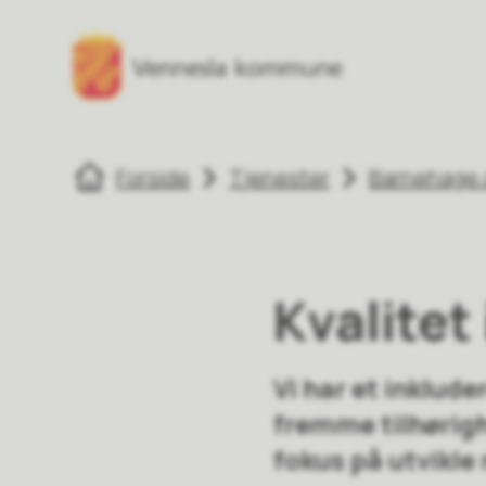
Vennesla kommune
Vennesla komm
Du er her:
Forside
Tjenester
Barnehage 
Kvalitet
Vi har et inklud
fremme tilhørigh
fokus på utvikle 