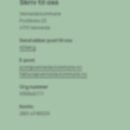
Skriv til oss
Vennesla kommune
Postboks 25
4701 Vennesla
Send sikker post til oss
eDialog
E-post
post@vennesla.kommune.no
faktura@vennesla.kommune.no
Org.nummer
936846777
Konto
2801 43 80029