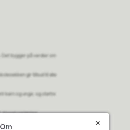
. Det bygger på verdier om
lesekken gir tilbud til alle
nt barn og unge, og støtte
 trivsel og læring.
Om