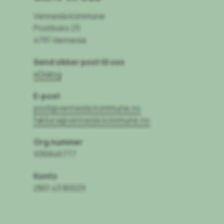
Vennesla kommune
Postboks 25
4701 Vennesla
Send sikker post til oss
eDialog
E-post
post@vennesla.kommune.no
faktura@vennesla.kommune.no
Org.nummer
936846777
Konto
2801 43 80029