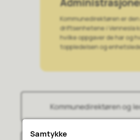
Administrasjon
Kommunedirektøren er den ø
driftsenhetene i Vennesla 
hvilke oppgaver de har og 
toppledelsen og enhetsled
Kommunedirektøren og l
Samtykke