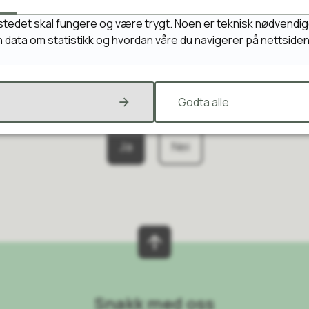
ederne
stedet skal fungere og være trygt. Noen er teknisk nødvendig
inn data om statistikk og hvordan våre du navigerer på nettside
Fant du det du lette etter?
Godta alle
Ja
Nei
Snakk med oss