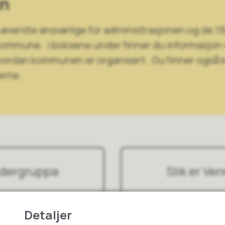
en
verste ansvarlige for administrasjonen og de 13
kommune. I boksene under finner du informasjon
hvordan kommunen er organisert. Du finner også k
erne.
edergruppa
Slik er Ve
Detaljer