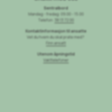
Sentralbord
Mandag - fredag: 09.00 - 15.00
Telefon:
38 13 72 00
Kontaktinformasjon til ansatte
Vet du hvem du skal prate med?
Finn ansatt
Utenom åpningstid
Vakttelefoner