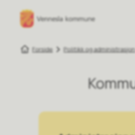
Vennesla kommune
Vennesla komm
Du er her:
Forside
Politikk og administrasjo
Kommun