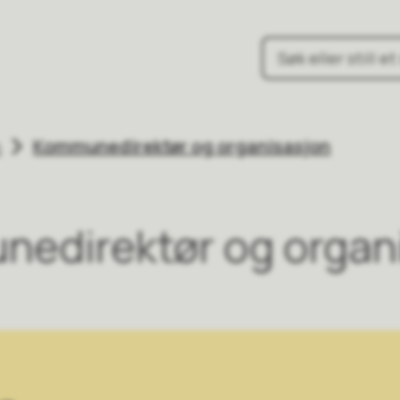
une
n
Kommunedirektør og organisasjon
edirektør og organ