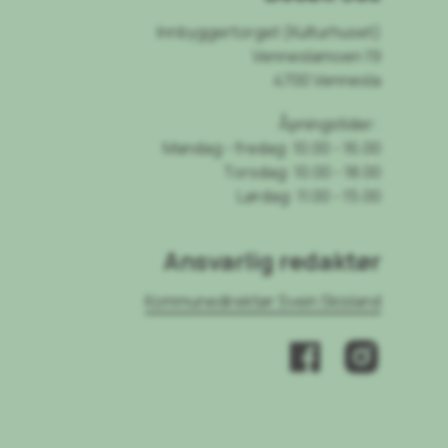
Innbyggertorget (Kulturhuset)
Venneslamoen 19
4700 Vennesla
Åpningstider:
Mandag - fredag: 10.00 - 16.00
Torsdag: 10.00 - 18.00
Lørdag: 11.00 - 15.00
Ansvarlig redaktør
Kommunedirektør Svein Skisland