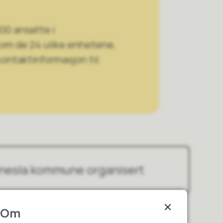
00 ansatte i
 om de 24 ulike enhetene,
ontaktinformasjon til
nnesla kommune organisert
Om