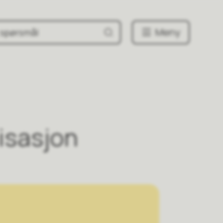
Meny
isasjon