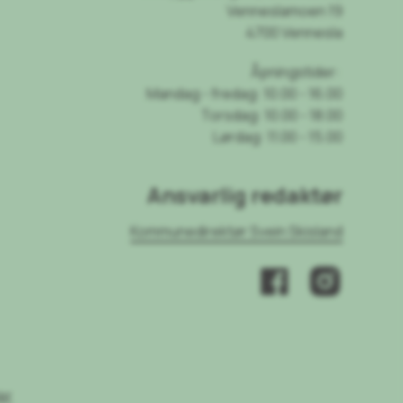
Venneslamoen 19
4700 Vennesla
Åpningstider:
Mandag - fredag: 10.00 - 16.00
Torsdag: 10.00 - 18.00
Lørdag: 11.00 - 15.00
Ansvarlig redaktør
Kommunedirektør Svein Skisland
er