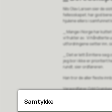
Nils Olav Larsen sier de s
fellesskapet, har god bere
hjulene ellers i samfunnet k
_ Mange i Norge har kuttet 
vi frukter av. Vi håndterte
utfordringene setter inn, s
_ Det er lett å irritere se
jeg bor i ikke er prioriter
rundt, sier ordføreren.
Han tror de aller fleste i
Varaordfører Odd Grønberg e
er mektig imponert over 
Samtykke
To andre viktige ting til s