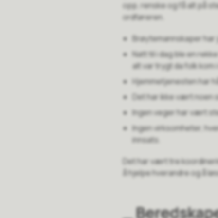
opp, renske og få alt på ste
ordføreren.
Brøytemannskaper har j
Natt til i dag ble en re
alt var trygt da folk kom
Hjemmetjenesten har hånd
Det har ikke vært noen sit
Ingen veger har vært sten
Ingen virksomheter, hve
innsats.
Det har vært tre koordiner
å hjelpe hverandre og å løs
_ Beredskap