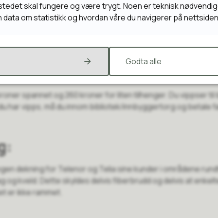
stedet skal fungere og være trygt. Noen er teknisk nødvendig
inn data om statistikk og hvordan våre du navigerer på nettside
se og
hente sand
ommende døgnene, kan bli glatta. Vi går mot noen fantastisk 
Godta alle
r jo sand skaffes i god tid før vinteren, men nå er vi der vi er. 
e brannstasjonen.
oner spannet og 260 kroner for liten tilhenger. Du vippser til
e du har vipps, må du innom bibliotek/innbyggertorg og betale 
g:
ingen dekning for Telenor og Telia sine kunder i områdene run
g og kveld. Dette skyldes delvis fiberbrudd og delvis at enke
t er ikke rammet.