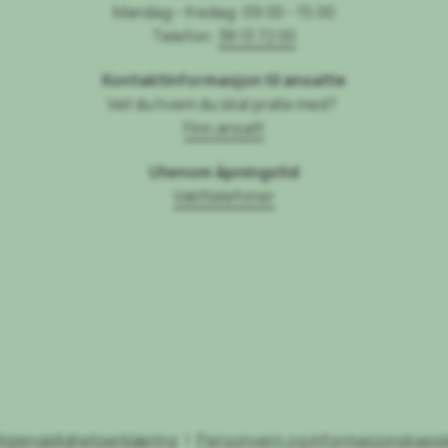
Mandag - fredag: 09.00 - 15.00
Telefon:
38 13 72 00
Kontaktinformasjon til ansatte
Vet du hvem du skal prate med?
Finn ansatt
Utenom åpningstid
Vakttelefoner
ilgjengelighetserklæring
Personvern og informasjonskapsl