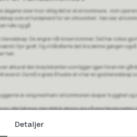
iste dagene viser hvor viktig det er at en kommune, som opere
dskap som et fundament for sin virksomhet. Han sier at komm
an rulle og gå.
i beredskap. De angrer når krisen kommer. Det har vi ikke gjor
 uværet i fjor godt. Og vi håndterte det bra denne gangen også.
ier han.
g over akkurat den brøytekanten som ligger igjen foran min gård
t helt øverst. Da må vi greie å huske at vi har en god beredskap
nnbyggerne er enig med ham i at kommunen skaper trygghet og s
r i alle fall enig. Han deltok denne uka på sine første møter i
hvordan kommunen fungerer under press og når utfordringen
Detaljer
lutt: