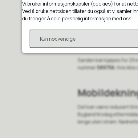
Vi bruker informasjonskapsler (cookies) for at nett
Ved å bruke nettsiden tillater du også at vi samler 
Glatta - vipp
du trenger å dele personlig informasjon med oss.
Den største utfordringen k
Kun nødvendige
kan bli glatt. Aller helst bø
du kan kjøpe ved den gaml
Sanden kan kjøpes for 25 kr
nummer
589756
. Hvis ikk
Mobildeknin
Det kan være redusert til 
Bygland tirsdag ettermidda
lenge uten strøm. Nødnette