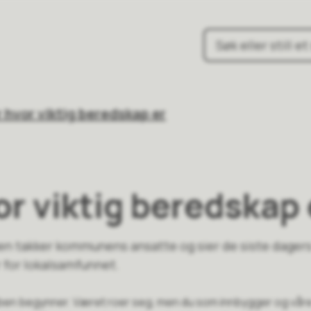
une
r hvor viktig beredskap er
or viktig beredskap 
sen takker kommunens ansatte og sier de siste dagers 
 for lokalsamfunnet.
bben begynner. Været roer seg, men du som innbygger og våre 