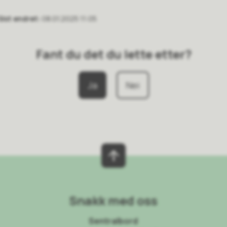
Sist endret
08.01.2025 11:05
Fant du det du lette etter?
Ja
Nei
Snakk med oss
Sentralbord