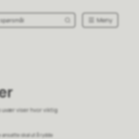
Meny
er
uvær viser hvor viktig
ansatte skal ut å rydde