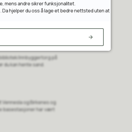
e, mens andre sikrer funksjonalitet.
n. Da hjelper du oss å lage et bedre nettsted uten at
flotte vinterdager, men det
Derfor legger vi ut sand som
 bibliotek/innbyggertorg på
før du kan hente sand.
dt Vennesla og Birkenes og
lte basestasjoner har vært