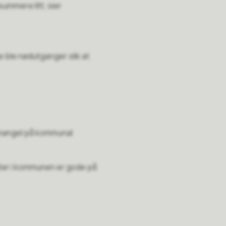
summere litt, sier
e ble nødutganger slik at
v mangel på kommunal
eter i kommunen er gode på