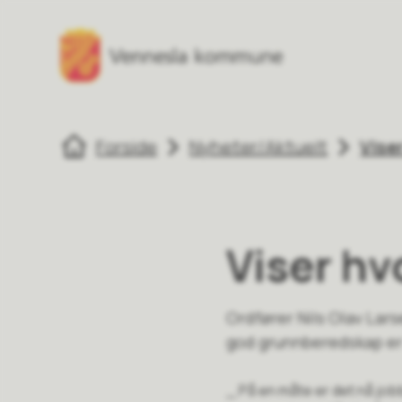
Vennesla kommune
Vennesla komm
Du er her:
Forside
Nyheter/Aktuelt
Vise
Viser hv
Ordfører Nils Olav Lar
god grunnberedskap er
_ På en måte er det nå jo