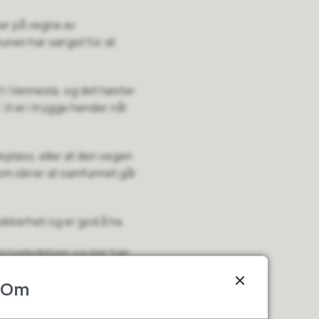
rer på vegne av
unen har sørget for at
t i Vennesla, og det høster
 Vi er i trygge hender når
splass, eller at den vegen
 som sikrer at samfunnet går
ikkerhet og er god å ha.
 kriseledelsen og sier han
e kommer på løpende bånd.
Om