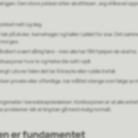
ll igjen. Den store jobben etter akuttfasen. Jeg vil likevel opp
obbet natt og dag.
kke tak på skoler, barnehager og haller ryddet for snø. Det samm
 i morges.
tert svært dårlig føre – men alle har fått hjelpen de skal ha.
uasjoner hvor liv og helse ble satt i spill.
gt i utover tiden det tar å brøyte eller rydde trefall.
rken private eller offentlige, har måttet stenge som følge a
ingsmøter i beredskapsledelsen. Konklusjonen er at alle enh
e problemer slik at ting kan gå mest mulig normalt.
en er fundamentet