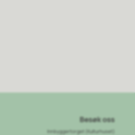
Besøk oss
Innbyggertorget (Kulturhuset)