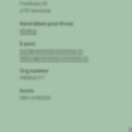
Postboks 25
4701 Vennesla
Send sikker post til oss
eDialog
E-post
post@vennesla.kommune.no
faktura@vennesla.kommune.no
Org.nummer
936846777
Konto
2801 43 80029
T