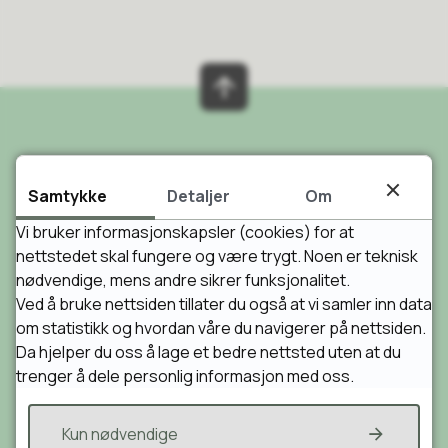
Skriv til oss
Samtykke
Detaljer
Om
Vennesla kommune
Vi bruker informasjonskapsler (cookies) for at
Postboks 25
nettstedet skal fungere og være trygt. Noen er teknisk
4701 Vennesla
nødvendige, mens andre sikrer funksjonalitet.
Ved å bruke nettsiden tillater du også at vi samler inn data
Send sikker post til oss
om statistikk og hvordan våre du navigerer på nettsiden.
eDialog
Da hjelper du oss å lage et bedre nettsted uten at du
trenger å dele personlig informasjon med oss.
E-post
post@vennesla.kommune.no
faktura@vennesla.kommune.no
Kun nødvendige