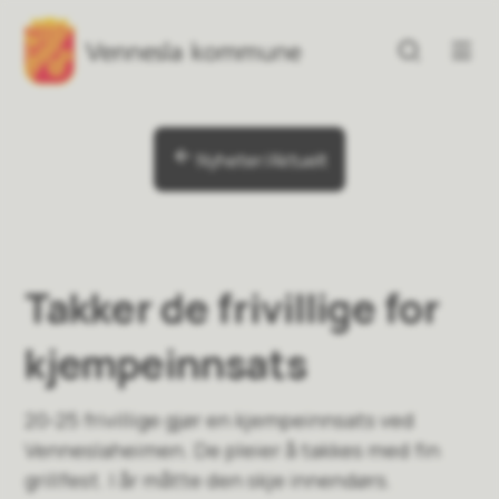
Vennesla kommune
Vennesla kommune
Du er her:
Nyheter/Aktuelt
Takker de frivillige for
kjempeinnsats
20-25 frivillige gjør en kjempeinnsats ved
Venneslaheimen. De pleier å takkes med fin
grillfest. I år måtte den skje innendørs.