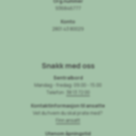
Org.nummer
936846777
Konto
2801 43 80029
Snakk med oss
Sentralbord
Mandag - fredag: 09.00 - 15.00
Telefon:
38 13 72 00
Kontaktinformasjon til ansatte
Vet du hvem du skal prate med?
Finn ansatt
Utenom åpningstid