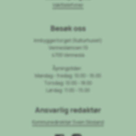
Vakttelefoner
Besøk oss
Innbyggertorget (Kulturhuset)
Venneslamoen 19
4700 Vennesla
Åpningstider:
Mandag - fredag: 10.00 - 16.00
Torsdag: 10.00 - 18.00
Lørdag: 11.00 - 15.00
Ansvarlig redaktør
Kommunedirektør Svein Skisland