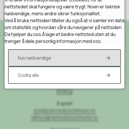
nettstedet skal fungere og være trygt. Noen er teknisk
nødvendige, mens andre sikrer funksjonalitet.
Ved å bruke nettsiden tillater du også at vi samler inn data
om statistikk og hvordan våre du navigerer på nettsiden.
Da hjelper du oss å lage et bedre nettsted uten at du
trenger å dele personlig informasjon med oss.
Skriv til oss
Vennesla kommune
Kun nødvendige
Postboks 25
4701 Vennesla
Godta alle
Send sikker post til oss
eDialog
E-post
post@vennesla.kommune.no
faktura@vennesla.kommune.no