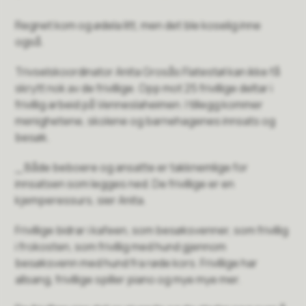
Regnet kom og ødela litt, men det ble koselig inne
også.
Trivselskoordinator Anita Grosås Flatestøl kan ikke få
skrytt nok av de frivillige. Opp mot 25 frivillige deltar i
frivillig arbeid på Venneslaheimen. I tillegg kommer
menighetene, skolene og barnehagenes innsats og
besøk.
_ Både beboere og ansatte er takknemlige for
innsatsen som legges ned. De frivillige er en
kjemperessurs, sier Anita.
Frivillige bidrar i kafeen, som besøksvenner, som frivillig
i frokosten, som frivillig med hund gjennom
besøksvenn med hund fra røde kors. Frivillige har
allsang, frivillige spiller piano og mye mye mer.