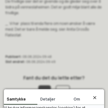
De frivillige sier det er givende og de gleder seg over å
bidra på venneslaheimen. Det er godt miljø blant alle de
frivillige.
_ Vi har plass til enda flere om noen ønsker å være
med. Det er bare å melde seg, sier Anita Grosås
Flatestøl.
Publisert
06.06.2024 09:48
Sist endret
06.06.2024 09:49
Fant du det du lette etter?
Ja
Nei
Samtykke
Detaljer
Om
Vi bruker informasjonskapsler (cookies) for at