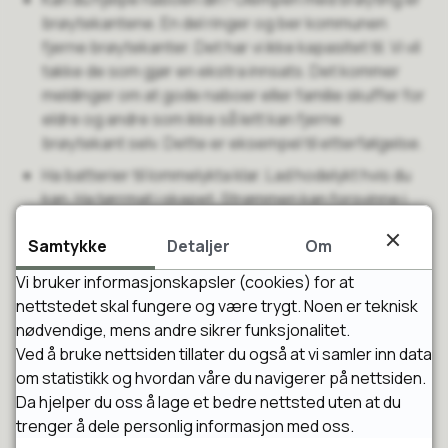
brøytekantene. En del ringer og ber kommunen
fjerne brøytekanter. Det har vi ikke kapasitet til. Vi vil
takke de som gjør en ekstra innsats. Det kommer
meldinger om at gode naboer eller familie skuffer for
eldre og andre som ikke så lett kan fjerne
brøytekant selv. Dette er eksempel til etterfølgelse.
Ha batterier til lommelykta klar. Lad hodelykt hvis du
kan. Ha tørrmat i skapet. Strømmen kan forsvinne i
kortere eller lengre perioder. Det er noen
Samtykke
Detaljer
Om
innbyggere som har hatt strømbrudd - e-verkenes
mannskaper jobber for fullt.
Vi bruker informasjonskapsler (cookies) for at
nettstedet skal fungere og være trygt. Noen er teknisk
nødvendige, mens andre sikrer funksjonalitet.
God kontroll
Ved å bruke nettsiden tillater du også at vi samler inn data
I kommunen gjennomgikk vi beredskapen ekstra før
om statistikk og hvordan våre du navigerer på nettsiden.
nyttårshelga og kalte inn ekstramannskaper. Alle
Da hjelper du oss å lage et bedre nettsted uten at du
enhetene har vært tett på situasjonen. Det meldes om
trenger å dele personlig informasjon med oss.