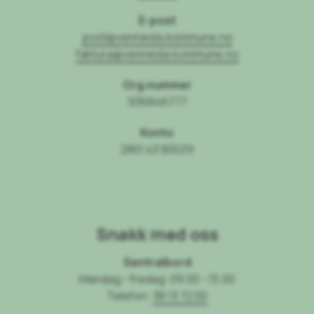
E-post
post@vennesla.kommune.no
faktura@vennesla.kommune.no
Org.nummer
936846777
Konto
2801 43 80029
Snakk med oss
Sentralbord
Mandag - fredag: 09.00 - 15.00
Telefon:
38 13 72 00