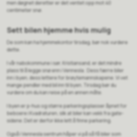
men døgnet deretter er det ventet opp mot 40
centimeter snø.
Sett bilen hjemme hvis mulig
De som kan ha hjemmekontor tirsdag, bør nok vurdere
dette.
I vår nabokommune i sør, Kristiansand, er det mindre
plass til å legge snø enn i Vennesla. Dess færre biler
inn i byen, dess lettere for brøytemannskapene. Vi vet
mange pendler med bil inn til byen. Tirsdag bør du
vurdere om du kan reise på en annen måte.
I byen er p-hus og større parkeringsplasser åpnet for
beboere i Kvadraturen, slik at biler kan vekk fra gate-
sidene. Det er derfor ikke lett å finne parkering.
Også i Vennesla sentrum håper vi på så få biler som