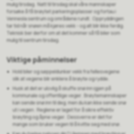
mulig tirsdag. Natt til tirsdag skal våre mannskaper
forsøke å få brøytet parkeringsplasser og fortau i
Vennesla sentrum og områdene rundt. Oppryddingen
tar tid når snøen må kjøres vekk - og alt blir ikke ferdig.
Teknisk ber derfor om at det kommer så få biler som
mulig til sentrum tirsdag.
Viktige påminnelser
Hold biler og søppeldunker vekk fra fellesvegene
slik at vegene blir enklere å brøyte og rydde.
Husk at det er ulovlig å skuffe snø inn igjen på
kommunale og offentlige veger. Brøytemannskaper
kan sende snø inn til deg, men du kan ikke sende snø
ut i vegen. Reglene er laget for å sikre effektiv
brøyting og åpne veger. Dessverre er det for
mange som bruker vegen til å kvitte seg med snø.
Kan du hjelpe naboen din? Ulempen med brøyting er