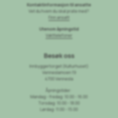
Kontaktinformasjon til ansatte
Vet du hvem du skal prate med?
Finn ansatt
Utenom åpningstid
Vakttelefoner
Besøk oss
Innbyggertorget (Kulturhuset)
Venneslamoen 19
4700 Vennesla
Åpningstider:
Mandag - fredag: 10.00 - 16.00
Torsdag: 10.00 - 18.00
Lørdag: 11.00 - 15.00