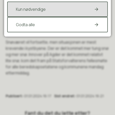
utfordringer, men ikke spesielt krevende situasjoner
Det er for eksempel kontakt mellom
Kun nødvendige
hjemmetjenestene og de som brøyter for å sikre
framkommelighet. De brukere der vi ikke kan rekke å
Godta alle
komme akkurat på tida, har vi dialog og god kontakt
med.
Snøværet vil fortsette, men situasjonen er mest
krevende i kystbyene. Der er det kommet mer tung snø
og mer snø. Innover på Agder er det kommet relativt
lite snø, kom det fram på Statsforvalterens fellesmøte
for alle beredskapsetatene og kommunene mandag
ettermiddag.
Publisert
01.01.2024 16:17
Sist endret
01.01.2024 16:21
Fant du det du lette etter?