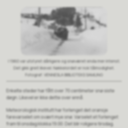
I 1960 var utstyret dårligere og snøværet enda mer intenst.
Det gikk greit likevel. Nøkkelordet er nok tålmodighet.
VENNESLA BIBLIOTEKS SAMLING
Enkelte steder har fått over 70 centimeter snø siste
døgn. Likevel er ikke dette over ennå.
Meteorologisk institutt har forlenget det oransje
farevarselet om svært mye snø. Varselet et forlenget
fram til onsdag klokka 19.00. Det blir roligere tirsdag,