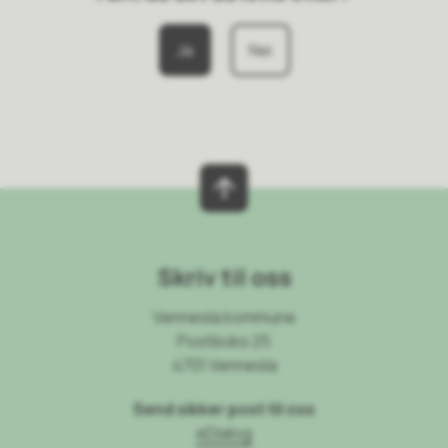
Ja
Nei
Skriv til oss
Vennesla kommune
Postboks 25
4701 Vennesla
Send sikker post til oss
eDialog