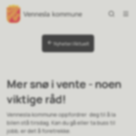
Vennesla kommune
Vennesla kommune
Du er her:
Nyheter/Aktuelt
Mer snø i vente - noen
viktige råd!
Vennesla kommune oppfordrer deg til å la
bilen stå tirsdag. Kan du gå eller ta buss til
jobb, er det å foretrekke.