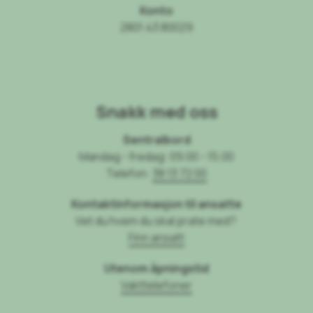
Konto
2801 43 80029
Snakk med oss
Sentralbord
Mandag - fredag: 09.00 - 15.00
Telefon:
38 13 72 00
Kontaktinformasjon til ansatte
Vet du hvem du skal prate med?
Finn ansatt
Utenom åpningstid
Vakttelefoner