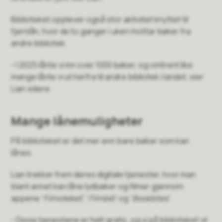
Biblioteket opplever også stor aktivitet knyttet til
fjernlån, hvor de to ganger i uken mottar bøker fra
andre bibliotek.
- I 2025 lånte vi inn over 1000 bøker, og omtrent like
mange lånte vi ut herfra til andre bibliotek i landet, sier
Lian videre.
Mange lånemuligheter
På biblioteket er det mer enn bare bøker som kan
lånes.
Lian trekker frem deres digitale tjenester, hvor man
blant annet kan låne lydbøker og filmer gjennom
appene “
Filmoteket
”, “
Filmbib
” og “
Bookbites
”.
- Disse tjenestene er helt gratis, og vi på biblioteket vil