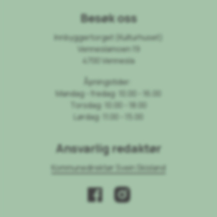
Besøk oss
Innbyggertorget (Kulturhuset)
Venneslamoen 19
4700 Vennesla
Åpningstider:
Mandag - fredag: 10.00 - 16.00
Torsdag: 10.00 - 18.00
Lørdag: 11.00 - 15.00
Ansvarlig redaktør
Kommunedirektør Svein Skisland