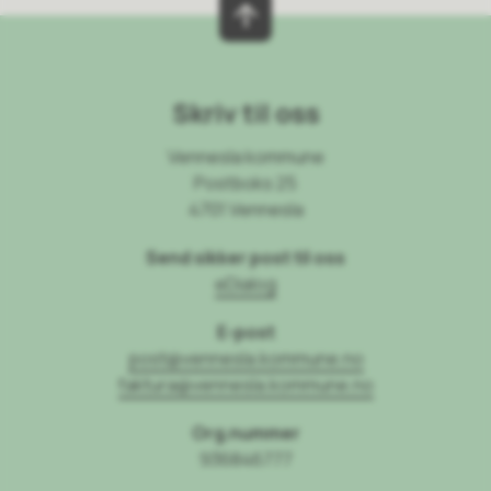
Skriv til oss
Vennesla kommune
Postboks 25
4701 Vennesla
Send sikker post til oss
eDialog
E-post
post@vennesla.kommune.no
faktura@vennesla.kommune.no
Org.nummer
936846777