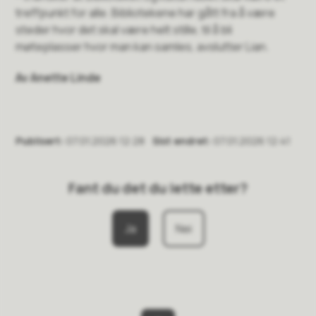
treffpunkt for alle. Bibliotekene har gått fra å være
steder hvor det skal være helt stille, til å bli
møteplasser hvor man kan samles, avslutter Lian.
Av Anette Linde
Publisert
07.01.2026 12:28
Sist endret
07.01.2026 12:41
Fant du det du lette etter?
Ja
Nei