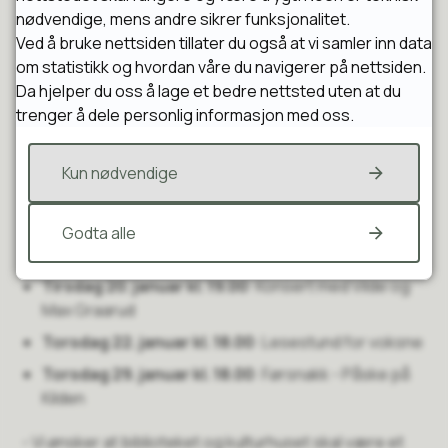
nødvendige, mens andre sikrer funksjonalitet.
Både biblioteket og Kulturhuset har flere
Ved å bruke nettsiden tillater du også at vi samler inn data
arrangementer i løpet av året.
om statistikk og hvordan våre du navigerer på nettsiden.
Da hjelper du oss å lage et bedre nettsted uten at du
Hver måned settes det opp et nytt program, og i januar
trenger å dele personlig informasjon med oss.
kan man blant annet se frem til disse arrangementene:
Kun nødvendige
Lørdag 17. januar kl. 12.00
: Filmvisning av Eventyr i
Arktis
Tirsdag 20. januar kl. 16.00
: Masterclass med Vilde
Godta alle
og Max Graarud
Tirsdag 20. januar kl. 19.00
: Konsert med Vilde og
Max Graarud
Torsdag 22. januar kl. 18.00
: Lesestund for voksne
Torsdag 29. januar kl. 18.00
: Førsnakk - Påske på
Kilden
- Vi ønsker at biblioteket og kulturhuset skal være et