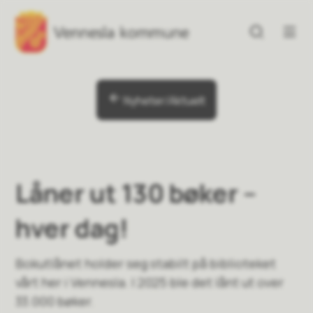
Vennesla kommune
Vennesla kommune
Du er her:
Nyheter/Aktuelt
Låner ut 130 bøker –
hver dag!
Bokutlånet holder seg stabilt på biblioteket
vårt her i Vennesla. I 2025 ble det lånt ut over
33.000 bøker.