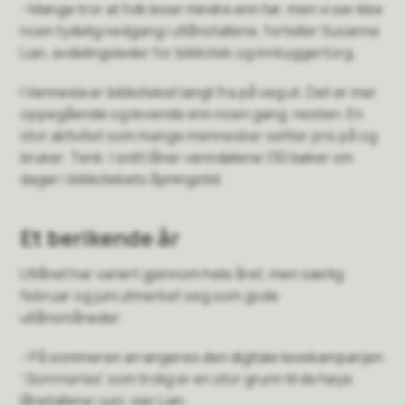
- Mange tror at folk leser mindre enn før, men vi ser ikke
noen tydelig nedgang i utlånstallene, forteller Susanne
Lian, avdelingsleder for bibliotek og innbyggertorg.
I Vennesla er biblioteket langt fra på veg ut. Det er mer
oppegående og levende enn noen gang, nesten. En
stor aktivitet som mange mennesker setter pris på og
bruker. Tenk: I snitt låner venndølene 130 bøker om
dager i bibliotekets åpningstid.
Et berikende år
Utlånet har variert gjennom hele året, men særlig
februar og juni utmerket seg som gode
utlånsmåneder.
- På sommeren arrangeres den digitale lesekampanjen
“
Sommerles
”, som trolig er en stor grunn til de høye
lånetallene i juni, sier Lian.