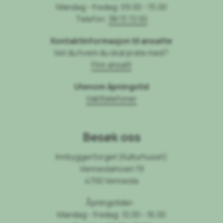
Mandag - fredag: 09.00 - 15.00
Telefon:
38 13 72 00
Kontaktinformasjon til ansatte
Vet du hvem du skal prate med?
Finn ansatt
Utenom åpningstid
Vakttelefoner
Besøk oss
Innbyggertorget (Kulturhuset)
Venneslamoen 19
4700 Vennesla
Åpningstider:
Mandag - fredag: 10.00 - 16.00