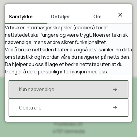
Samtykke
Fant du det du lette etter?
Detaljer
Om
Vi bruker informasjonskapsler (cookies) for at
nettstedet skal fungere og være trygt. Noen er teknisk
Ja
Nei
nødvendige, mens andre sikrer funksjonalitet.
Ved å bruke nettsiden tillater du også at vi samler inn data
om statistikk og hvordan våre du navigerer på nettsiden.
Da hjelper du oss å lage et bedre nettsted uten at du
trenger å dele personlig informasjon med oss.
Kun nødvendige
Skriv til oss
Godta alle
Vennesla kommune
Postboks 25
4701 Vennesla