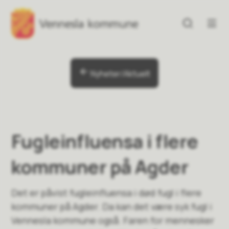
Vennesla kommune
Vennesla kommune
Du er her:
Nyheter/Aktuelt
Fugleinfluensa i flere
kommuner på Agder
Det er påvist fugleinfluensa i død fugl i flere
kommuner på Agder. Da kan det være syk fugl i
Vennesla kommune også. Faren for mennesker