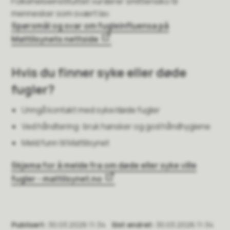
Folkehelseinstituttet vurderer smitterisiko til
mennesker som svært lav.
Spørsmål og svar om fugleinfluensa på
Mattilsynets nettside
.
Hvis du finner syke eller døde
fugler?
Unngå kontakt med syke/døde fugler
Ved håndtering: bruk hansker og god håndhygiene
Meld funn til Mattilsynet
Skjema for å melde fra om døde eller syke ville
fugler - mattilsynet.no
Publisert
30.03.2026 11:34
Sist endret
30.03.2026 11:34