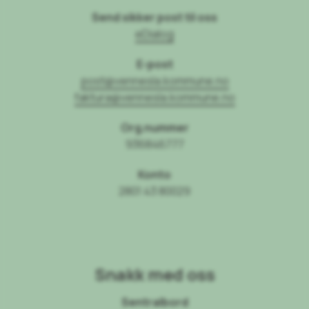
Send sikker post til oss
eDialog
E-post
post@vennesla.kommune.no
faktura@vennesla.kommune.no
Org.nummer
936846777
Konto
2801 43 80029
Snakk med oss
Sentralbord