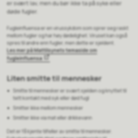
er svært lav, men du bør ikke ta på syke eller
døde fugler.
Fugleinfluensa er en virussykdom som sprer seg raskt
mellom fugler og har høy dødelighet. Viruset kan også
spres til andre enn fugler, men dette er sjeldent.
Les mer på Mattilsynets temaside om
fugleinfluensa
Liten smitte til mennesker
Smitte til mennesker er svært sjelden og knyttet til
tett kontakt med syk eller død fugl
Smitter ikke mellom mennesker
Smitter ikke via mat eller drikkevann
Det er få kjente tilfeller av smitte til mennesker.