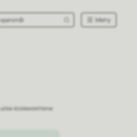
Meny
 ulike klokkeslettene