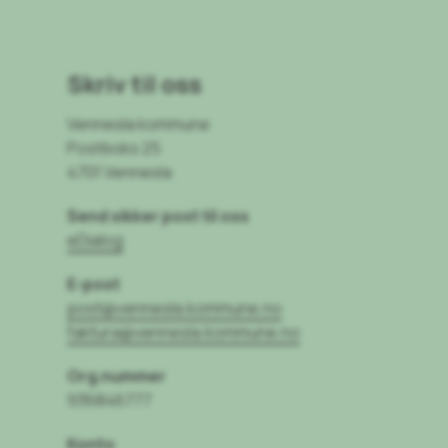
Skriv til oss
Vennesla kommune
Postboks 25
4701 Vennesla
Send sikker post til oss
eDialog
E-post
post@vennesla.kommune.no
faktura@vennesla.kommune.no
Org.nummer
936846777
Konto