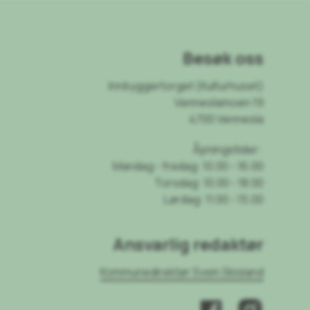
Besøk oss
Innbyggertorget (Kulturhuset)
Venneslamoen 19
4700 Vennesla
Åpningstider:
Mandag - fredag: 10.00 - 16.00
Torsdag: 10.00 - 18.00
Lørdag: 11.00 - 15.00
Ansvarlig redaktør
Kommunedirektør Svein Skisland