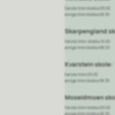
Første trinn klokka 09.00
øvrige trinn klokka 08.30
Skarpengland sk
Første trinn klokka 10.00
øvrige trinn klokka 08.55
Kvarstein skole:
Første trinn 09.00
øvrige trinn klokka 08.30
Moseidmoen sko
Første trinn klokka 09.00
øvrige trinn klokka 08.30