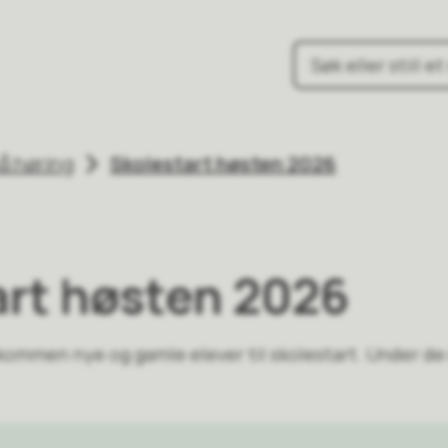
une
å høring
Skolestart høsten 2026
art høsten 2026
lkommen nye og gamle elever til skolestart. Under de