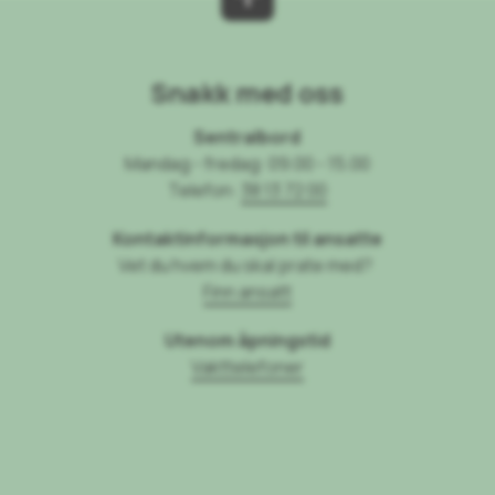
Snakk med oss
Sentralbord
Mandag - fredag: 09.00 - 15.00
Telefon:
38 13 72 00
Kontaktinformasjon til ansatte
Vet du hvem du skal prate med?
Finn ansatt
Utenom åpningstid
Vakttelefoner