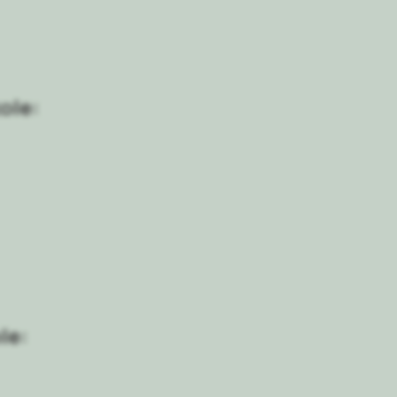
ole:
le: