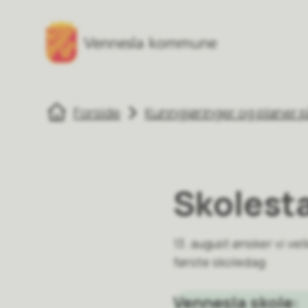
Vennesla kommune
Vennesla komm
Du er her:
Forside
Kunngjøringer og planer p
Skolest
13. august ønsker vi ve
første skoledag:
Vennesla skole: