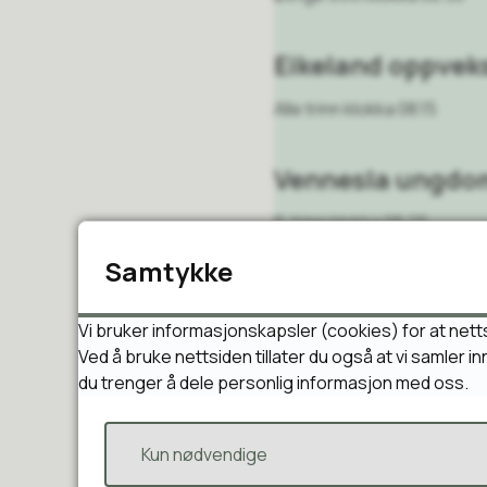
Eikeland oppvek
Alle trinn klokka 08.15
Vennesla ungdo
8. trinn klokka 08.25
9. trinn klokka 08.30
Samtykke
10. trinn klokka 08.35
Vi bruker informasjonskapsler (cookies) for at nett
Vennesla voksen
Ved å bruke nettsiden tillater du også at vi samler 
du trenger å dele personlig informasjon med oss.
Alle klokka 08.30
Oasen skole:
Kun nødvendige