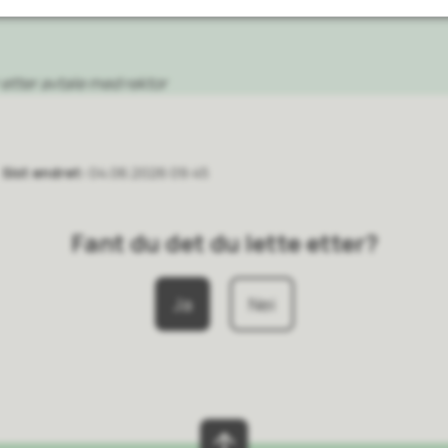
etter avtale med rektor
Sist endret
04.06.2026 09:45
Fant du det du lette etter?
Ja
Nei