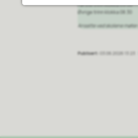
Første trinn klokka 09.00
Øvrige trinn klokka 08.30
Ansatte ved skolene møter 
Publisert
03.06.2026 13:23