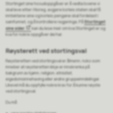
Stortinget sine hovudoppgåver er å vedta lovene vi
skal leve etter i Noreg, avgjere korleis staten skal få
inntektene sine og korleis pengane skal fordelast i
samfunnet, og å kontrollere regjeringa. På
Stortinget
sine sider
kan du lese meir om kva Stortinget er og
kva for nokre oppgåver dei har.
Røysterett ved stortingsval
Røysteretten ved stortingsval er ålmenn, noko som
inneber at røysteretten ikkje er innskrenka på
bakgrunn av kjønn, religion, etnisitet,
eigedomsinnehaving eller andre gruppeinndelingar.
Likevel må du oppfylle nokre krav for å kunne røyste
ved stortingsval.
Du må