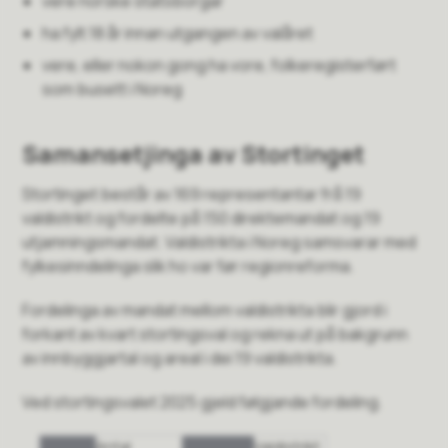
vere norske statsborgar
ha fylt 18 år innan utgangen av valåret
vere, eller nokon gong ha vore, folkeregisterført
som busett i Noreg
Samansetjinga av Stortinget
Stortinget består av 169 representantar frå 19
valdistrikt og fordelte på 150 direktemandat og 19
utjamningsmandat. Valdistrikta i Noreg samsvarar med
fylkesinndelinga slik ho var før regionreforma.
Fordelinga av mandat mellom valdistrikta blir gjord i
forkant av kvart stortingsval og rekna ut på bakgrunn
av innbyggjartal og areal i dei 19 valdistrikta.
Ved stortingsvalet 2025 gjeld følgjande fordeling.
Antal
Valdistrikt