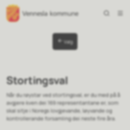
Vennesla kommune
Vennesla kommune
Du er her:
Valg
Stortingsval
Når du røystar ved stortingsval, er du med på å
avgjere kven dei 169 representantane er, som
skal sitje i Noregs lovgjevande, løyvande og
kontrollerande forsamling dei neste fire åra.