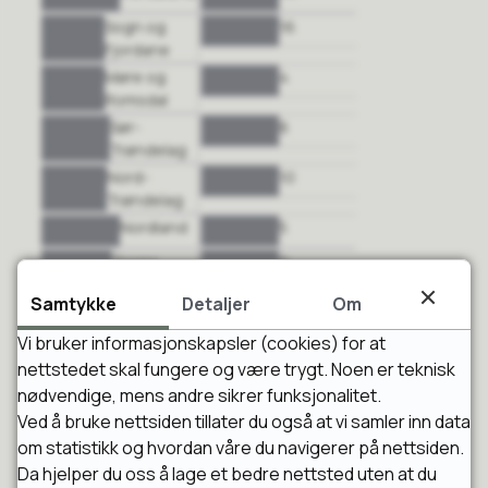
Sogn og
16
Fjordane
Møre og
4
Romsdal
Sør-
8
Trøndelag
Nord-
10
Trøndelag
Nordland
5
Troms
9
Romsa
Samtykke
Detaljer
Om
Finnmark
6
Finnmárku
Vi bruker informasjonskapsler (cookies) for at
metingsval
4
nettstedet skal fungere og være trygt. Noen er teknisk
nødvendige, mens andre sikrer funksjonalitet.
Alle samar som er registrerte i valmanntalet til
Ved å bruke nettsiden tillater du også at vi samler inn data
Sametinget, har røysterett.
om statistikk og hvordan våre du navigerer på nettsiden.
Da hjelper du oss å lage et bedre nettsted uten at du