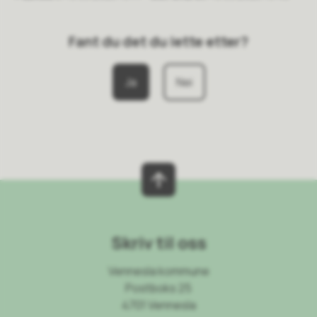
Fant du det du lette etter?
Ja
Nei
Skriv til oss
Vennesla kommune
Postboks 25
4701 Vennesla