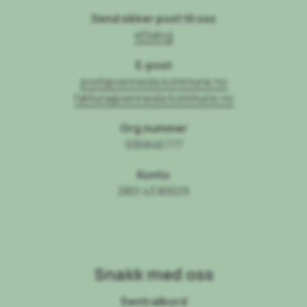
Send sikker post til oss
eDialog
E-post
post@vennesla.kommune.no
faktura@vennesla.kommune.no
Org.nummer
936846777
Konto
2801 43 80029
Snakk med oss
Sentralbord