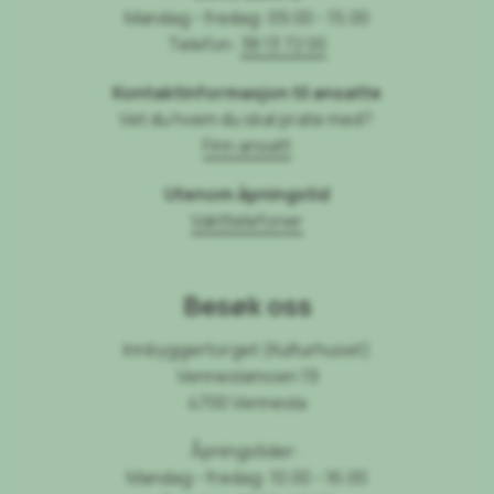
Mandag - fredag: 09.00 - 15.00
Telefon:
38 13 72 00
Kontaktinformasjon til ansatte
Vet du hvem du skal prate med?
Finn ansatt
Utenom åpningstid
Vakttelefoner
Besøk oss
Innbyggertorget (Kulturhuset)
Venneslamoen 19
4700 Vennesla
Åpningstider:
Mandag - fredag: 10.00 - 16.00