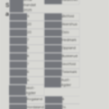
S
mandat
2025
a
9
Østfold
20
Akershus
20
Oslo
7
Hedmark
6
Oppland
8
Buskerud
7
Vestfold
6
Telemark
4
Aust-
Agder
Vest-
Agder
Rogaland
6
Hordaland
14