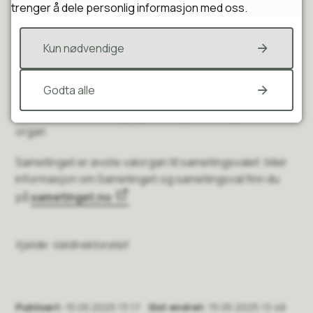
Sametingsvalet blir halde kvart fjerde år på same
trenger å dele personlig informasjon med oss.
dagen som stortingsvalet. Det er 7 valkrinsar som
dekkjer heile landet. Kvar valkrins får tildelt mandat
Kun nødvendige
etter talet på manntalsførte i krinsen. Til saman blir det
valt 39 representantar frå heile landet.
Godta alle
Sametinget er det folkevalde parlamentet for det
samiske folket i Noreg og er eit sjølvstendig folkevalt
organ
Sametinget er øvste valorgan til sametingsvalet. Meir
informasjon om Sametinget og sametingsval finn du
på
sametinget.no
Kjelde: Valdirektoratet
Publisert
15.05.2025 13:17
Sist endret
15.05.2025 13:48