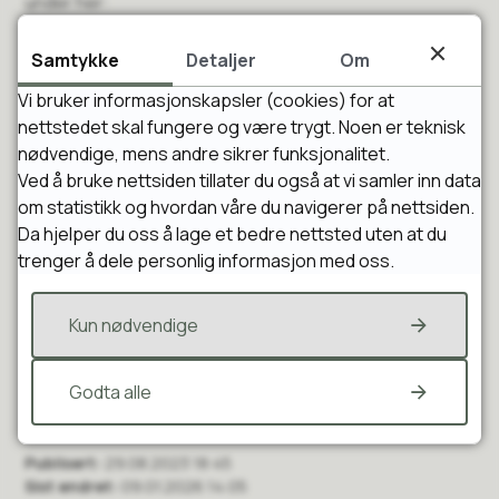
under her:
Søknadskjema
Samtykke
Detaljer
Om
Opplysninger til nabovarsel
Vi bruker informasjonskapsler (cookies) for at
kvittering nabovarsel
nettstedet skal fungere og være trygt. Noen er teknisk
nødvendige, mens andre sikrer funksjonalitet.
Situasjonskartet
Ved å bruke nettsiden tillater du også at vi samler inn data
Tegningene
om statistikk og hvordan våre du navigerer på nettsiden.
Annet
Da hjelper du oss å lage et bedre nettsted uten at du
trenger å dele personlig informasjon med oss.
Eventuelle nabomerknader med dine kommentarer
Eventuelt søknad om dispensasjon
Kun nødvendige
Eventuelle uttalelser fra annen myndighet må
legges ved.
Godta alle
Publisert
29.08.2023 18:45
Sist endret
09.01.2026 14:05