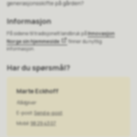
generasjonsskifte på gården?
Informasjon
På sidene til tradisjonelt landbruk på
Innovasjon
Norge sin hjemmeside
finner du nyttig
informasjon.
Har du spørsmål?
Marte Eckhoff
Rådgiver
E-post
Send e-post
Mobil
98 29 43 07