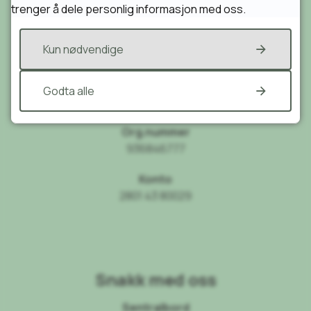
trenger å dele personlig informasjon med oss.
Send sikker post til oss
eDialog
Kun nødvendige
E-post
post@vennesla.kommune.no
Godta alle
faktura@vennesla.kommune.no
Org.nummer
936846777
Konto
2801 43 80029
Snakk med oss
Sentralbord