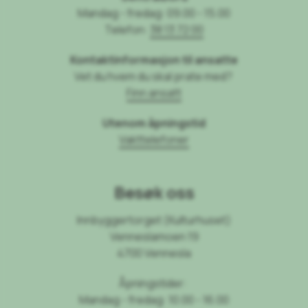
Mandag - fredag: 09.00 - 15.00
Telefon:
38 13 72 00
Kontaktinformasjon til ansatte
Vet du hvem du skal prate med?
Finn ansatt
Utenom åpningstid
Vakttelefoner
Besøk oss
Innbyggertorget (Kulturhuset)
Venneslamoen 19
4700 Vennesla
Åpningstider:
Mandag - fredag: 10.00 - 16.00