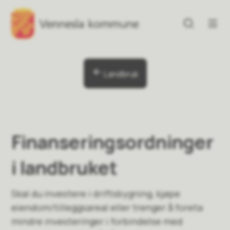
Vennesla kommune
Vennesla kommune
Du er her:
Landbruk
Finanseringsordninger
i landbruket
Skal du investere i driftsbygning, kjøpe
eiendom/tilleggsareal eller trenger å foreta
mindre investeringer i forbindelse med