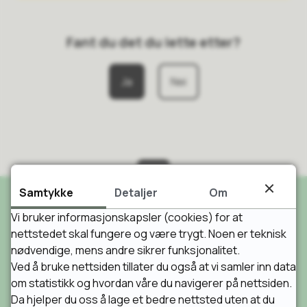
Fant du det du lette etter?
Ja
Nei
Samtykke
Detaljer
Om
Vi bruker informasjonskapsler (cookies) for at
Skriv til oss
nettstedet skal fungere og være trygt. Noen er teknisk
nødvendige, mens andre sikrer funksjonalitet.
Vennesla kommune
Ved å bruke nettsiden tillater du også at vi samler inn data
Postboks 25
om statistikk og hvordan våre du navigerer på nettsiden.
4701 Vennesla
Da hjelper du oss å lage et bedre nettsted uten at du