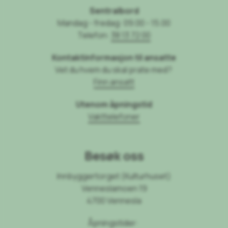
Sentralbord
Mandag - fredag: 09.00 - 15.00
Telefon:
38 13 72 00
Kontaktinformasjon til ansatte
Vet du hvem du skal prate med?
Finn ansatt
Utenom åpningstid
Vakttelefoner
Besøk oss
Innbyggertorget (Kulturhuset)
Venneslamoen 19
4700 Vennesla
Åpningstider: