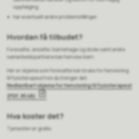
oppfølging.
har eventuelt andre problemstillinger.
Hvordan få tilbudet?
Foresatte, ansatte i barnehage og skole samt andre
samarbeidspartnere kan henvise barn.
Her er skjema som foresatte kan bruke for henvisning
til fysioterapeut hvis du trenger det.
Nedlastbart skjema for henvisning til fysioterapeut
(PDF, 85 kB)
.
Hva koster det?
Tjenesten er gratis.