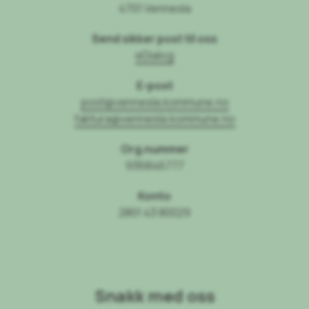
4701 Vennesla
Send sikker post til oss
eDialog
E-post
post@vennesla.kommune.no
faktura@vennesla.kommune.no
Org.nummer
936846777
Konto
2801 43 80029
Snakk med oss