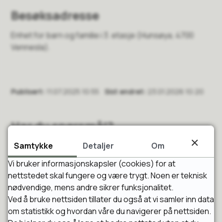
Besøksadresse
Enhet for barn og familie i 3. etasje (Hunsøya, 4700
Vennesla).
Publisert
11.07.2025 10:55
Sist endret
23.01.2026 10:20
Har du spørsmål?
Samtykke
Detaljer
Om
Målfrid Konst
Vi bruker informasjonskapsler (cookies) for at
nettstedet skal fungere og være trygt. Noen er teknisk
Fagleder
nødvendige, mens andre sikrer funksjonalitet.
Ved å bruke nettsiden tillater du også at vi samler inn data
E-post
Send e-post
om statistikk og hvordan våre du navigerer på nettsiden.
Mobil
98 29 97 42