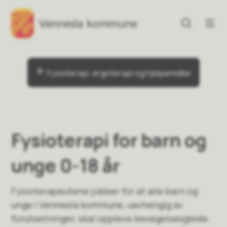
Vennesla kommune
Vennesla kommune
Du er her:
Fysioterapi, ergoterapi og hjelpemidler
Fysioterapi for barn og
unge 0-18 år
Fysioterapeutene jobber for at alle barn og
unge i Vennesla kommune, uavhengig av
forutsetninger, skal oppleve bevegelsesglede,