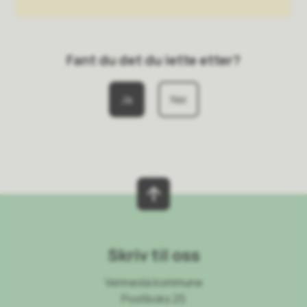
Fant du det du lette etter?
Ja
Nei
Skriv til oss
Vennesla kommune
Postboks 25