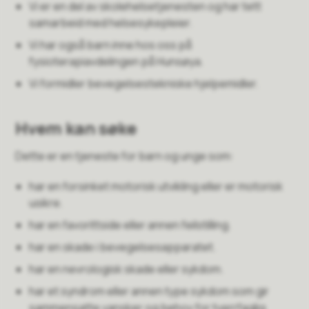
Vi er en del av skolehelsetjenesten og har tett
samarbeid med helsesykepleier.
Vi har også barn inne hos oss på
fysioterapiavdelingen på Hunsøya.
Vi formidler bevegelsestekniske hjelpemidler.
Hvem kan søke
Dette er en tjeneste for barn og unge som:
har en forsinket motorisk utvikling eller er motorisk
usikre.
har en favorittside eller annen feilstilling.
har en skade i bevegelsesapparatet.
har en nevrologisk skade eller sykdom.
har et syndrom eller annen type sykdom som gir
sammensatte vansker og behov for tverrfaglig