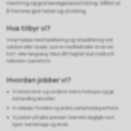
mestring og god bevegelsesutvikling. Målet er
å fremme god helse og utvikling.
Hva tilbyr vi?
Vi kan hjelpe med habilitering og rehabilitering ved
sykdom eller skade, som er medfødt eller ervervet,
kort- eller langvarig. Med vårt fagfelt skal vi bidra til
helheten i barnets liv.
Hvordan jobber vi?
Vi observerer og vurderer barns funksjon og gir
behandling deretter.
Vi veileder foreldre og andre samarbeidspartnere.
Vi jobber på ulike arenaer i barnets dagligliv som
hjem, barnehage og skole.