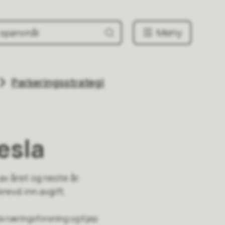
Meny
Parkeringsstrategi
esla
av året og neste år.
krevd inn avgift.
la næringsforening og Kjøp