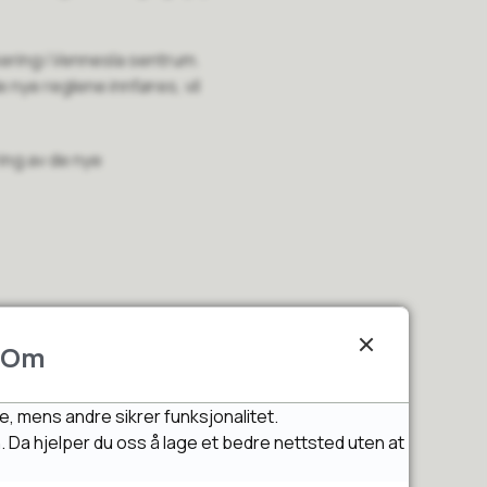
kering i Vennesla sentrum.
 nye reglene innføres, vil
ing av de nye
Om
e, mens andre sikrer funksjonalitet.
n. Da hjelper du oss å lage et bedre nettsted uten at