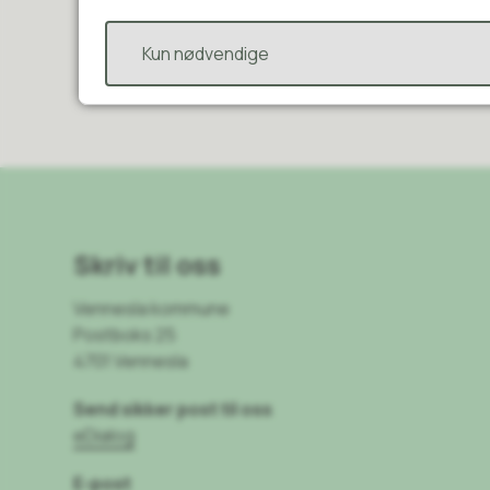
Kun nødvendige
Skriv til oss
Vennesla kommune
Postboks 25
4701 Vennesla
Send sikker post til oss
eDialog
E-post