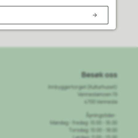
Besøk oss
Innbyggertorget (Kulturhuset)
Venneslamoen 19
4700 Vennesla
Åpningstider:
Mandag - fredag: 10.00 - 16.00
Torsdag: 10.00 - 18.00
Lørdag: 11.00 - 15.00