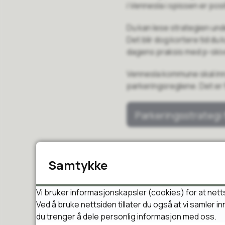
i Vennesla i spissen er posi
Du kan lese strategien und
Det blir dog kortere tid du
dagens praksis med p-ski
Vennesla kommune skal inn
parkeringsreglene. Det er f
Parkeringsstrategi 
Samtykke
Publisert
27.02.2024 10:33
Vi bruker informasjonskapsler (cookies) for at nett
Ved å bruke nettsiden tillater du også at vi samler 
du trenger å dele personlig informasjon med oss.