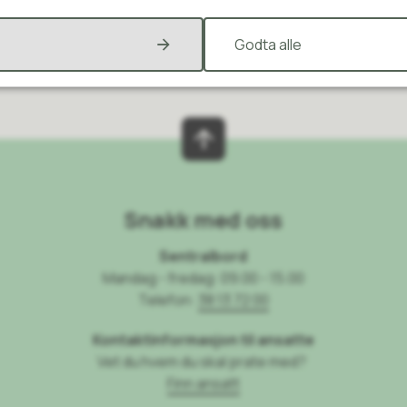
Ja
Nei
Godta alle
Snakk med oss
Sentralbord
Mandag - fredag: 09.00 - 15.00
Telefon:
38 13 72 00
Kontaktinformasjon til ansatte
Vet du hvem du skal prate med?
Finn ansatt