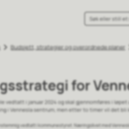
une
n
Budsjett, strategier og overordnede planer
gsstrategi for Venn
e vedtatt i januar 2024 og skal gjennomføres i løpet 
ring i Vennesla sentrum, men etter to timer vil det bli 
nstemmig vedtatt i kommunestyret. Næringslivet med Vennes