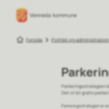
Vennesla kommune
Vennesla komm
Du er her:
Forside
Politikk og administrasjo
Parkerin
Parkeringsstrategien bl
Det vil bli gratis parke
Parkeringsstrategien er e