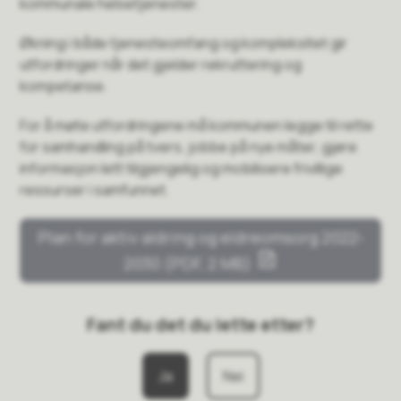
kommunale helsetjenester.
Økning i både tjenesteomfang og kompleksitet gir
utfordringer når det gjelder rekruttering og
kompetanse.
For å møte utfordringene må kommunen legge til rette
for samhandling på tvers, jobbe på nye måter, gjøre
informasjon lett tilgjengelig og mobilisere frivillige
ressurser i samfunnet.
Plan for aktiv aldring og eldreomsorg 2022-
2030
(PDF, 2 MB)
Fant du det du lette etter?
Ja
Nei