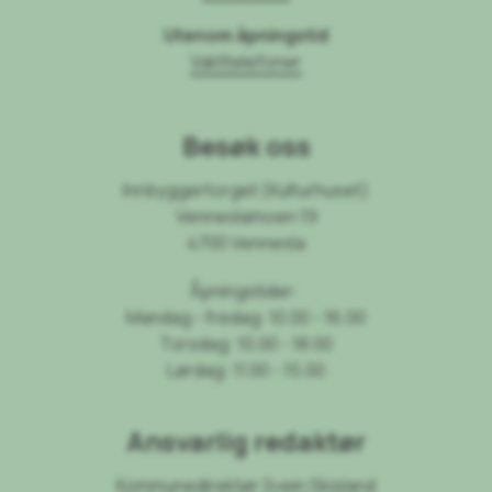
Utenom åpningstid
Vakttelefoner
Besøk oss
Innbyggertorget (Kulturhuset)
Venneslamoen 19
4700 Vennesla
Åpningstider:
Mandag - fredag: 10.00 - 16.00
Torsdag: 10.00 - 18.00
Lørdag: 11.00 - 15.00
Ansvarlig redaktør
Kommunedirektør Svein Skisland