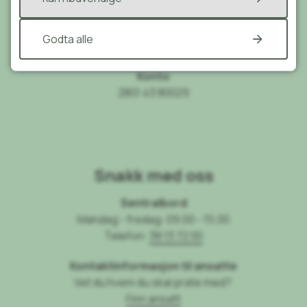
Org.nummer
Godta alle
936846777
Konto
2801 43 80029
Snakk med oss
Sentralbord
Mandag - fredag: 09.00 - 15.00
Telefon:
38 13 72 00
Kontaktinformasjon til ansatte
Vet du hvem du skal prate med?
Finn ansatt