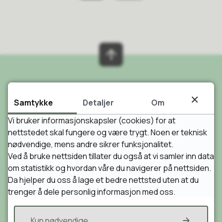
Skriv til oss
Samtykke
Detaljer
Om
Vennesla kommune
Vi bruker informasjonskapsler (cookies) for at
Postboks 25
nettstedet skal fungere og være trygt. Noen er teknisk
4701 Vennesla
nødvendige, mens andre sikrer funksjonalitet.
Ved å bruke nettsiden tillater du også at vi samler inn data
Send sikker post til oss
om statistikk og hvordan våre du navigerer på nettsiden.
eDialog
Da hjelper du oss å lage et bedre nettsted uten at du
trenger å dele personlig informasjon med oss.
E-post
post@vennesla.kommune.no
Kun nødvendige
faktura@vennesla.kommune.no