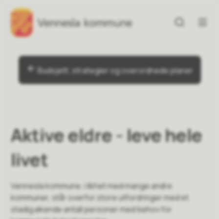
Vennesla kommune
Vennesla kommune
Du er her:
Budsjett, strategier og overordnede planer
Aktive eldre - leve hele
livet
Vennesla kommune, i likhet med mange andre
kommuner, står overfor store utfordringer med et
stadig økende antall personer med behov for