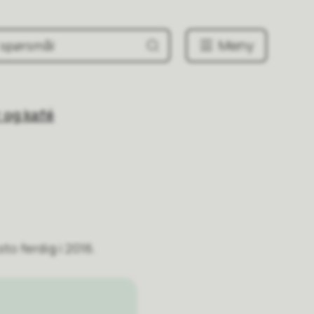
Meny
r og kafé
o ferdig i 2016.