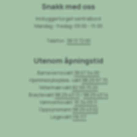
Snakk med oss
Innbyggertorget sentralbord
Mandag - fredag: 09.00 - 15.00
Telefon:
38 13 72 00
Utenom åpningstid
Barnevernsvakt
38 07 54 00
Hjemmesykepleie, vakt
98 29 97 70
Veterinærvakt
82 99 70 20
Brøytevakt
98 29 43 13
/
98 29 43 14
Vannverksvakt
91 34 09 11
Oppsynsmann
98 29 43 02
Legevakt
116 117