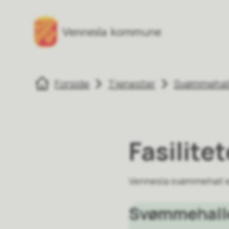
Vennesla kulturhus
Vennesla kultur
Du er her:
Forside
Tjenester
Svømmehall
Fasilite
Vennesla svømmehall er
Svømmehalle