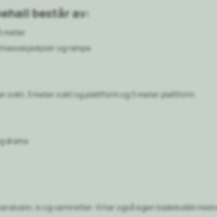
hall består av:
5 meter
massasjedyser og rampe
 svikt, 3 meter svikt og plattform og 5 meter plattform.
og drama
mineralvann, is og varmretter. Vi har også egen badebutikk med 