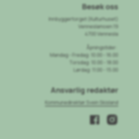
Besøk oss
Innbyggertorget (Kulturhuset)
Venneslamoen 19
4700 Vennesla
Åpningstider:
Mandag - Fredag: 10.00 - 16.00
Torsdag: 10.00 - 18.00
Lørdag: 11.00 - 15.00
Ansvarlig redaktør
Kommunedirektør Svein Skisland