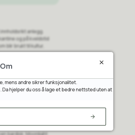
innholdsrikt anlegg.
kantine og på kveldstid
lir brukt til kultur,
Om
 sportsgolv
igg, lyd og eget
e, mens andre sikrer funksjonalitet.
n. Da hjelper du oss å lage et bedre nettsted uten at
je og bruker anlegget for
 Her er det muligheter for
 en bardisk. Moonlight