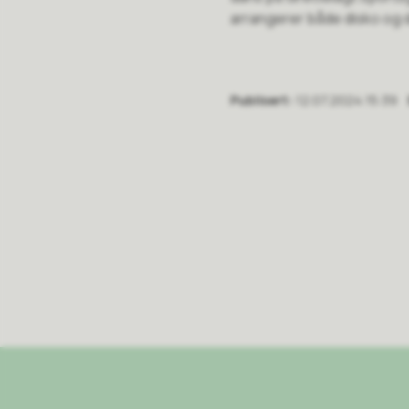
arrangerer både disko og
Publisert
12.07.2024 15:39