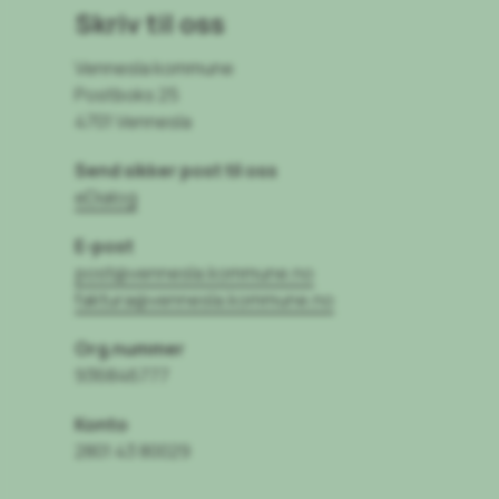
Skriv til oss
Vennesla kommune
Postboks 25
4701 Vennesla
Send sikker post til oss
eDialog
E-post
post@vennesla.kommune.no
faktura@vennesla.kommune.no
Org.nummer
936846777
Konto
2801 43 80029