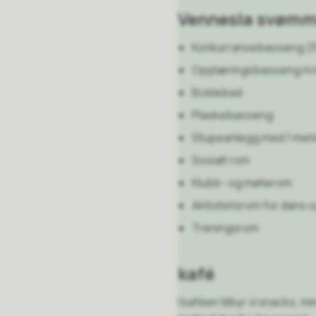
Vennesla svømme
Konkurransebasseng 2
Opplæringsbasseng m/
Boblebad
Plaskebasseng
Stupeanlegg med 1 meter
Sosialt rom
Klubb- og møterom
Aktivitetsrom for dans 
Treningsrom
kafé
I kaféen tilbyr vi snacks, 