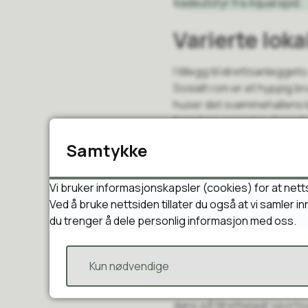
badeutstyr fra Aquarapid.
Varierte loka
I tillegg til idrettsanleg
Sosialt rom er et hyppig br
huser det svømmehallens kaf
foredrag og møter. Sosialt
Samtykke
Aktivitetsrommet for dans 
spesialtilpasset for aktivit
musikkstudio.
Vi bruker informasjonskapsler (cookies) for at nett
Ved å bruke nettsiden tillater du også at vi samler 
du trenger å dele personlig informasjon med oss.
Ungdomsklu
Kun nødvendige
Ungdomsklubben Moonlight h
øvrig. I kjelleren i aktivi
dans på tilrettelagt sports