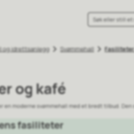
hus
 og idrettsanlegg
Svømmehall
Fasilitete
ter og kafé
 en moderne svømmehall med et bredt tilbud. Den st
ns fasiliteter