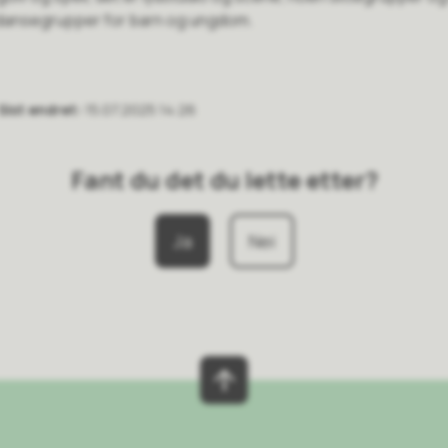
 dansegrupper for barn og ungdom.
Sist endret
15.07.2025 14:26
Fant du det du lette etter?
Ja
Nei