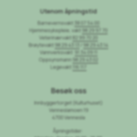
Utenom åpningstid
Barnevernsvakt
38 07 54 00
Hjemmesykepleie, vakt
98 29 97 70
Veterinærvakt
82 99 70 20
Brøytevakt
98 29 43 13
/
98 29 43 14
Vannverksvakt
91 34 09 11
Oppsynsmann
98 29 43 02
Legevakt
116 117
Besøk oss
Innbyggertorget (Kulturhuset)
Venneslamoen 19
4700 Vennesla
Åpningstider: