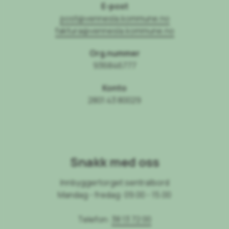
E-post
post@vennesla.kommune.no
faktura@vennesla.kommune.no
Org.nummer
936846777
Konto
2801 43 80029
Snakk med oss
Innbyggertorget sentralbord
Mandag - fredag: 09.00 - 15.00
Telefon:
38 13 72 00