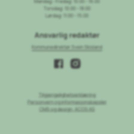
Mandag - Fredag: 10.00 - 16.00
Torsdag: 10.00 - 18.00
Lørdag: 11.00 - 15.00
Ansvarlig redaktør
Kommunedirektør Svein Skisland
Tilgjengelighetserklæring
Personvern og informasjonskapsler
CMS og design: ACOS AS