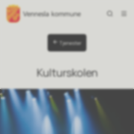
Vennesla kulturhus
Vennesla kulturhus
Du er her:
Tjenester
Kulturskolen