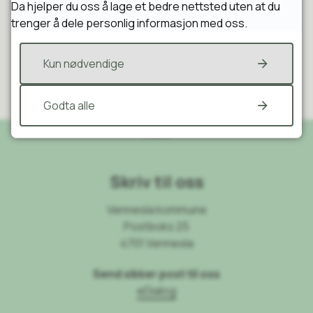
Da hjelper du oss å lage et bedre nettsted uten at du
trenger å dele personlig informasjon med oss.
Ja
Nei
Kun nødvendige
Godta alle
Skriv til oss
Vennesla kommune
Postboks 25
4701 Vennesla
Send sikker post til oss
eDialog