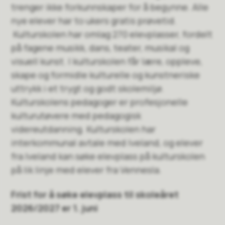
trenger ikke forkunnskaper for å begynne. Alle
nye elever har to ukers gratis prøvetid.
Kulturskolen har omlag 270 elevplasser, fordelt
på fagene musikk, dans, teater, musikal og
visuell kunst. I kulturskolen får lære, oppleve,
skape og formidle kulturelle og kunstneriske
uttrykk i et trygt og godt skolemiljø.
Kulturskolens pedagoger er profesjonelle
kulturutøvere med pedagogisk
videreutdanning. Kulturskolen har
interkommunal avtale med Iveland, og elever
fra Iveland kan søke elevplass på kulturskolen
på lik linje med elever fra Vennesla.
Frist for å søke elevplass til skoleåret
2026/2027 er 1. juni