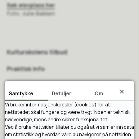
Søk elevplass her
Foto: Julie Bakken
Kulturskolens tilbud
Praktisk info
Søk plass
Samtykke
Detaljer
Om
Kontakt oss
Vi bruker informasjonskapsler (cookies) for at
nettstedet skal fungere og være trygt. Noen er teknisk
nødvendige, mens andre sikrer funksjonalitet.
Ved å bruke nettsiden tillater du også at vi samler inn data
Fant du det du lette etter?
om statistikk og hvordan våre du navigerer på nettsiden.